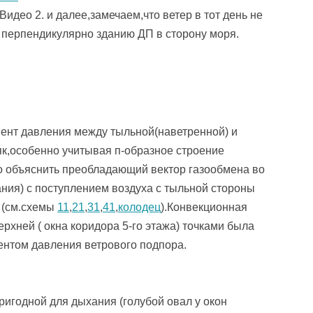
идео 2. и далее,замечаем,что ветер в тот день не
перпендикулярно зданию ДП в сторону моря.
иент давления между тыльной(наветренной) и
як,особенно учитывая п-образное строение
о объяснить преобладающий вектор газообмена во
ния) с поступлением воздуха с тыльной стороны
 (см.схемы
11
,
21
,
31
,
41
,
колодец
).Конвекционная
рхней ( окна коридора 5-го этажа) точками была
ентом давления ветрового подпора.
ригодной для дыхания (голубой овал у окон