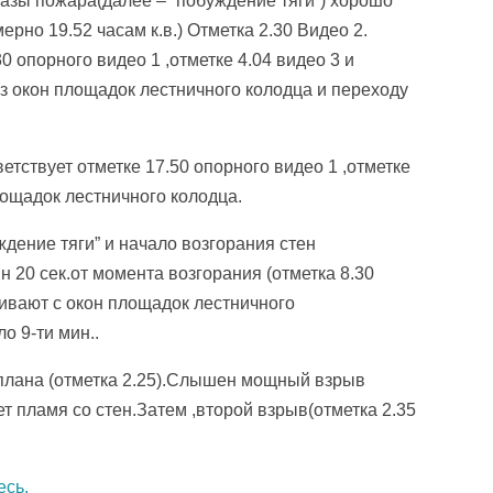
азы пожара(далее – “побуждение тяги”) хорошо
ерно 19.52 часам к.в.) Отметка 2.30 Видео 2.
0 опорного видео 1 ,отметке 4.04 видео 3 и
з окон площадок лестничного колодца и переходу
ветствует отметке 17.50 опорного видео 1 ,отметке
лощадок лестничного колодца.
ждение тяги” и начало возгорания стен
н 20 сек.от момента возгорания (отметка 8.30
ивают с окон площадок лестничного
 9-ти мин..
 плана (отметка 2.25).Слышен мощный взрыв
ет пламя со стен.Затем ,второй взрыв(отметка 2.35
есь.