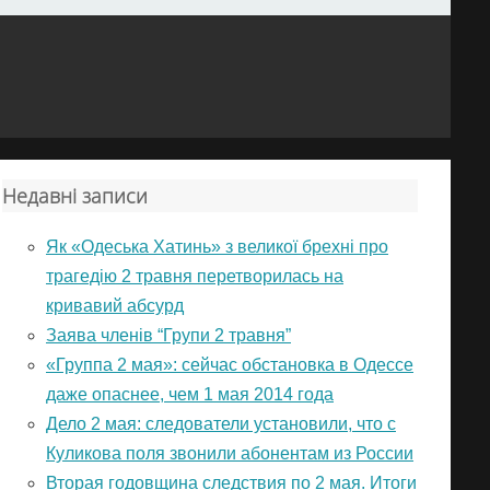
Недавні записи
Як «Одеська Хатинь» з великої брехні про
трагедію 2 травня перетворилась на
кривавий абсурд
Заява членів “Групи 2 травня”
«Группа 2 мая»: сейчас обстановка в Одессе
даже опаснее, чем 1 мая 2014 года
Дело 2 мая: следователи установили, что с
Куликова поля звонили абонентам из России
Вторая годовщина следствия по 2 мая. Итоги