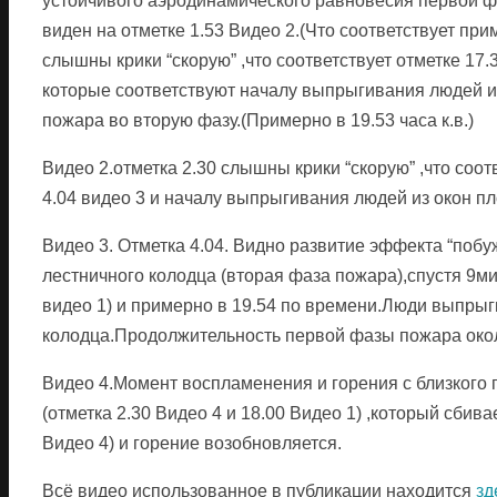
устойчивого аэродинамического равновесия первой ф
виден на отметке 1.53 Видео 2.(Что соответствует прим
слышны крики “скорую” ,что соответствует отметке 17.3
которые соответствуют началу выпрыгивания людей и
пожара во вторую фазу.(Примерно в 19.53 часа к.в.)
Видео 2.отметка 2.30 слышны крики “скорую” ,что соот
4.04 видео 3 и началу выпрыгивания людей из окон п
Видео 3. Отметка 4.04. Видно развитие эффекта “побу
лестничного колодца (вторая фаза пожара),спустя 9ми
видео 1) и примерно в 19.54 по времени.Люди выпрыг
колодца.Продолжительность первой фазы пожара около
Видео 4.Момент воспламенения и горения с близкого
(отметка 2.30 Видео 4 и 18.00 Видео 1) ,который сбива
Видео 4) и горение возобновляется.
Всё видео использованное в публикации находится
зд