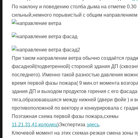
По наклону и поведению столба дыма на отметке 0.30 В
сильный,немного порывистый с общим направлением 
При таком направлении ветра обычно создаётся град
фасадной(подветренной) стороной здания ДП (сквозн
последнего). Именно такой разностью давления можн
время первой фазы пожара( 9 мин.от момента возгора
здания ДП и выходом продуктов горения с его фасада
тяга,образовавшаяся между нижней (двери фойе ) и ве
противоположной по вектору и конкурировала с гради
Поэтажная схема первой фазы пожара,схемы
11
,
21
,
31
,
41
,
колодец
)Экспертиза
здесь
.
Ключевой момент на этих схемах-резкая смена зоны п