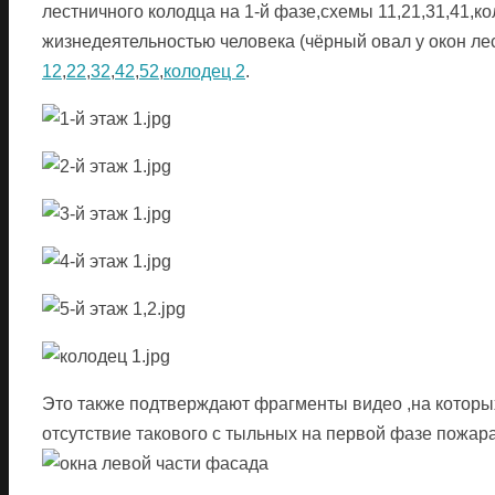
лестничного колодца на 1-й фазе,схемы 11,21,31,41,ко
жизнедеятельностью человека (чёрный овал у окон ле
12
,
22
,
32
,
42
,
52
,
колодец 2
.
Это также подтверждают фрагменты видео ,на котор
отсутствие такового с тыльных на первой фазе пожара