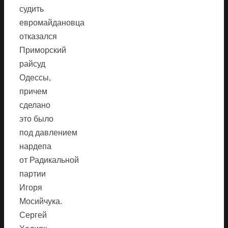
судить
евромайдановца
отказался
Приморский
райсуд
Одессы,
причем
сделано
это было
под давлением
нардепа
от Радикальной
партии
Игоря
Мосийчука.
Сергей