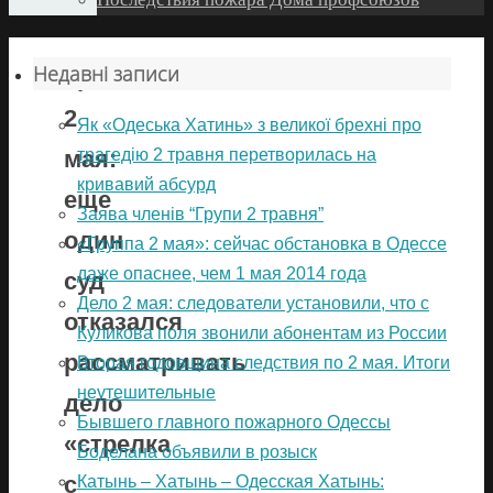
Недавні записи
Трагедия
2
Як «Одеська Хатинь» з великої брехні про
трагедію 2 травня перетворилась на
мая:
кривавий абсурд
еще
Заява членів “Групи 2 травня”
один
«Группа 2 мая»: сейчас обстановка в Одессе
даже опаснее, чем 1 мая 2014 года
суд
Дело 2 мая: следователи установили, что с
отказался
Куликова поля звонили абонентам из России
рассматривать
Вторая годовщина следствия по 2 мая. Итоги
неутешительные
дело
Бывшего главного пожарного Одессы
«стрелка
Боделана объявили в розыск
с
Катынь – Хатынь – Одесская Хатынь: