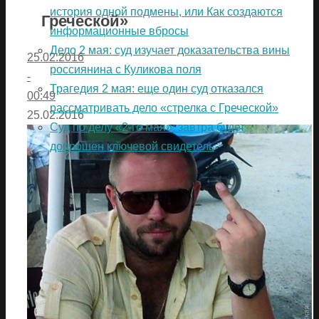
история одной подмены, или Как создаются
Греческой»
информационные вбросы
Дело 2 мая: суд изучает доказательства вины
25.02.2016
россиянина с Куликова поля
-
Трагедия 2 мая: еще один суд отказался
00:49
рассматривать дело «стрелка с Греческой»
25.02.2016
Суд по делу «2-го мая»: завтра будет
допрошен ключевой свидетель