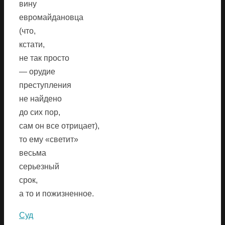
вину
евромайдановца
(что,
кстати,
не так просто
— орудие
преступления
не найдено
до сих пор,
сам он все отрицает),
то ему «светит»
весьма
серьезный
срок,
а то и пожизненное.
Суд