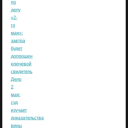
по
делу
«2-
го
мая»:
завтра
будет
допрошен
ключевой
свидетель
Дело
2
мая:
суд
изучает
доказательства
вины