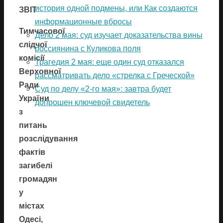
история одной подмены, или Как создаются
ЗВІТ
информационные вбросы
Тимчасової
Дело 2 мая: суд изучает доказательства вины
слідчої
россиянина с Куликова поля
комісії
Трагедия 2 мая: еще один суд отказался
Верховної
рассматривать дело «стрелка с Греческой»
Ради
Суд по делу «2-го мая»: завтра будет
України
допрошен ключевой свидетель
з
питань
розслідування
фактів
загибелі
громадян
у
містах
Одесі,