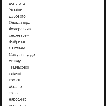
депутата
України
Дубового
Олександра
Федоровича,
секретарем
Фабрикант
Світлану
Самуілівну. До
складу
Тимчасової
слідчої
комісії
обрано
таких
народних
депутатів