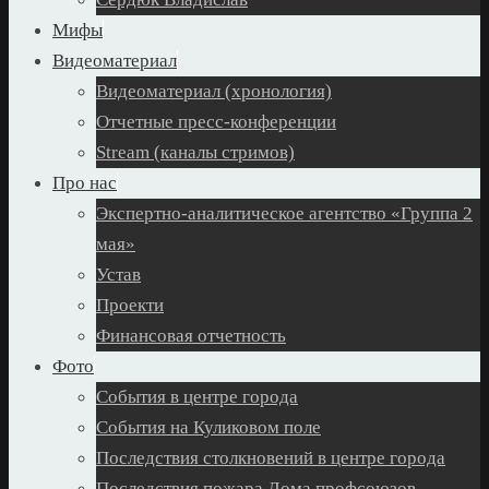
Мифы
Видеоматериал
Видеоматериал (хронология)
Отчетные пресс-конференции
Stream (каналы стримов)
Про нас
Экспертно-аналитическое агентство «Группа 2
мая»
Устав
Проекти
Финансовая отчетность
Фото
События в центре города
События на Куликовом поле
Последствия столкновений в центре города
Последствия пожара Дома профсоюзов