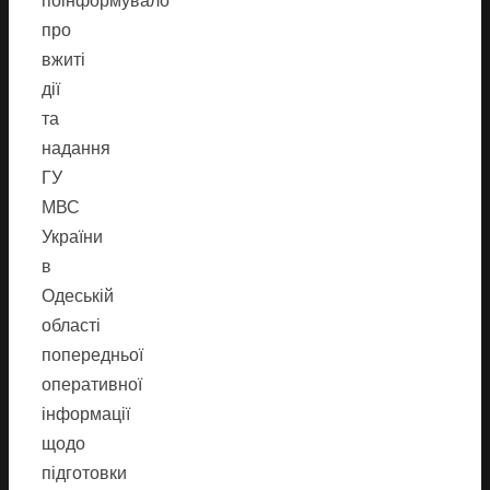
поінформувало
про
вжиті
дії
та
надання
ГУ
МВС
України
в
Одеській
області
попередньої
оперативної
інформації
щодо
підготовки