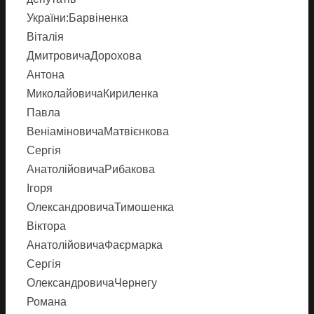
України:Барвіненка
Віталія
ДмитровичаДорохова
Антона
МиколайовичаКириленка
Павла
ВеніаміновичаМатвієнкова
Сергія
АнатолійовичаРибакова
Ігоря
ОлександровичаТимошенка
Віктора
АнатолійовичаФаєрмарка
Сергія
ОлександровичаЧернегу
Романа