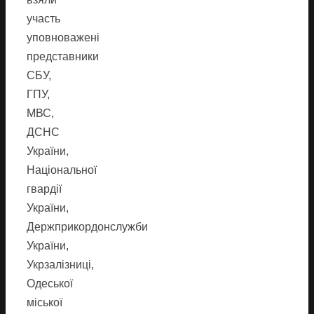
участь
уповноважені
представники
СБУ,
ГПУ,
МВС,
ДСНС
України,
Національної
гвардії
України,
Держприкордонслужби
України,
Укрзалізниці,
Одеської
міської