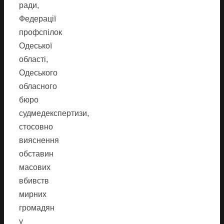
ради,
Федерації
профспілок
Одеської
області,
Одеського
обласного
бюро
судмедекспертизи,
стосовно
вияснення
обставин
масових
вбивств
мирних
громадян
у