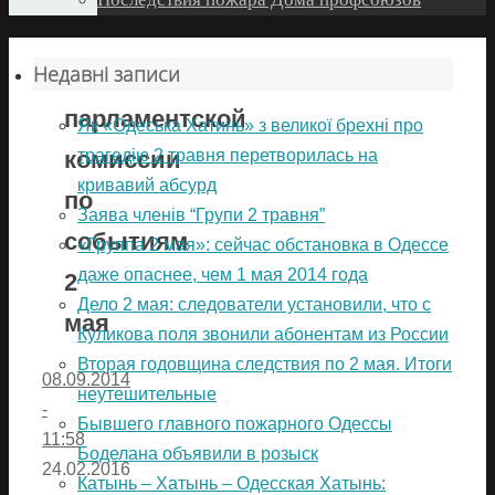
Недавні записи
Отчет
парламентской
Як «Одеська Хатинь» з великої брехні про
трагедію 2 травня перетворилась на
комиссии
кривавий абсурд
по
Заява членів “Групи 2 травня”
событиям
«Группа 2 мая»: сейчас обстановка в Одессе
даже опаснее, чем 1 мая 2014 года
2
Дело 2 мая: следователи установили, что с
мая
Куликова поля звонили абонентам из России
Вторая годовщина следствия по 2 мая. Итоги
08.09.2014
неутешительные
-
Бывшего главного пожарного Одессы
11:58
Боделана объявили в розыск
24.02.2016
Катынь – Хатынь – Одесская Хатынь: