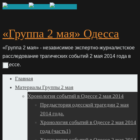
Skip
to
content
«Группа 2 мая» Одесса
«Группа 2 мая» - независимое экспертно-журналистское
расследование трагических событий 2 мая 2014 года в
Одессе.
Skip
Главная
to
Материалы Группы 2 мая
content
Хронология событий в Одессе 2 мая 2014
Предыстория одесской трагедии 2 мая
2014 года.
Хронология событий в Одессе 2 мая 2014
года (часть1)
Хронология событий в Одессе 2 мая 2014