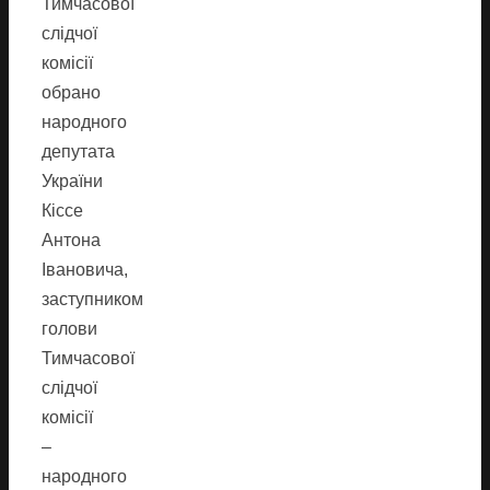
Тимчасової
слідчої
комісії
обрано
народного
депутата
України
Кіссе
Антона
Івановича,
заступником
голови
Тимчасової
слідчої
комісії
–
народного