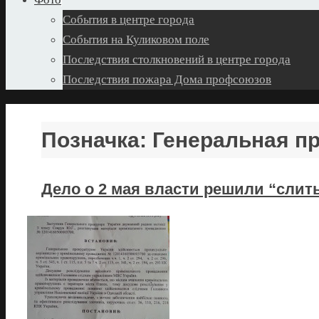
События в центре города
События на Куликовом поле
Последствия столкновений в центре города
Последствия пожара Дома профсоюзов
Позначка:
Генеральная п
Дело о 2 мая власти решили “слит