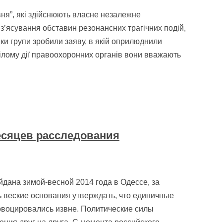
авня”, які здійснюють власне незалежне
з’ясування обставин резонансних трагічних подій,
ики групи зробили заяву, в якій оприлюднили
цілому дії правоохоронних органів вони вважають
месяцев расследования
дана зимой-весной 2014 года в Одессе, за
 веские основания утверждать, что единичные
ровоцировались извне. Политические силы