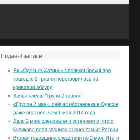
Недавні записи
Як «Одеська Хатинь» з великої брехні про
трагедію 2 травня перетворилась на
кривавий абсурд
Заява членів “Групи 2 травня”
«Группа 2 мая»: сейчас обстановка в Одессе
даже опаснее, чем 1 мая 2014 года
Дело 2 мая: следователи установили, что с
Куликова поля звонили абонентам из России
Вторая годовщина следствия по 2 мая. Итоги