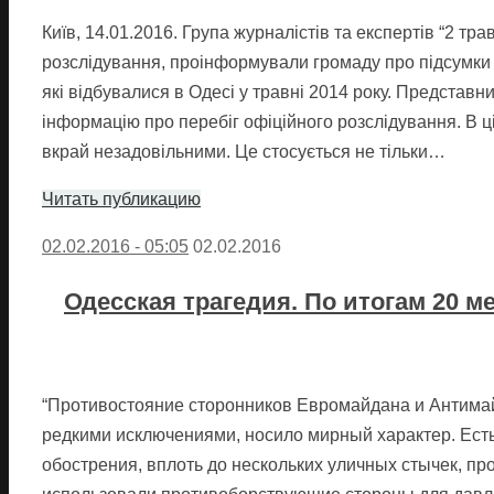
Київ, 14.01.2016. Група журналістів та експертів “2 тр
розслідування, проінформували громаду про підсумки 
які відбувалися в Одесі у травні 2014 року. Представн
інформацію про перебіг офіційного розслідування. В 
вкрай незадовільними. Це стосується не тільки…
Читать публикацию
02.02.2016 - 05:05
02.02.2016
Одесская трагедия. По итогам 20 
“Противостояние сторонников Евромайдана и Антимай
редкими исключениями, носило мирный характер. Есть
обострения, вплоть до нескольких уличных стычек, п