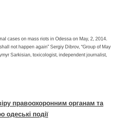
iminal cases on mass riots in Odessa on May, 2, 2014.
t shall not happen again” Sergiy Dibrov, “Group of May
myr Sarkisian, toxicologist, independent journalist,
віру правоохоронним органам та
о одеські події