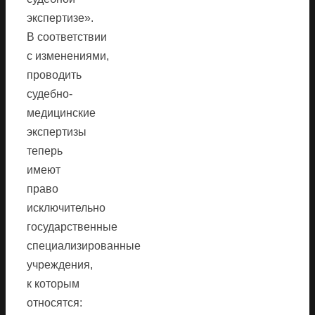
экспертизе».
В соответствии
с изменениями,
проводить
судебно-
медицинские
экспертизы
теперь
имеют
право
исключительно
государственные
специализированные
учреждения,
к которым
относятся: