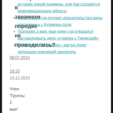
история одной подмены, или Как создаются
в
информационные вбросы
законном
Дело 2 мая: суд изучает доказательства вины
россиянина с Куликова поля
порядке
Трагедия 2 мая: еще один суд отказался
не
рассматривать дело «стрелка с Греческой»
проводились?
Суд по делу «2-го мая»: завтра будет
допрошен ключевой свидетель
08.07.2015
-
16:10
13.12.2015
Член
“Группы
2
мая”