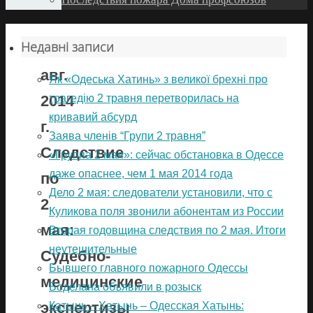
Недавні записи
6
авг.
Як «Одеська Хатинь» з великої брехні про
трагедію 2 травня перетворилась на
2014
кривавий абсурд
г.
Заява членів “Групи 2 травня”
Следствие
«Группа 2 мая»: сейчас обстановка в Одессе
даже опаснее, чем 1 мая 2014 года
по
Дело 2 мая: следователи установили, что с
2
Куликова поля звонили абонентам из России
мая:
Вторая годовщина следствия по 2 мая. Итоги
неутешительные
Судебно-
Бывшего главного пожарного Одессы
медицинские
Боделана объявили в розыск
экспертизы
Катынь – Хатынь – Одесская Хатынь: