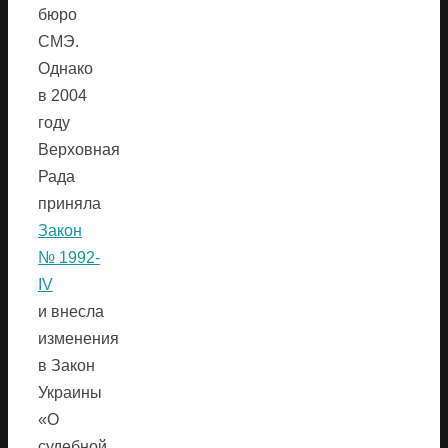
бюро
СМЭ.
Однако
в 2004
году
Верховная
Рада
приняла
Закон
№ 1992-
IV
и внесла
изменения
в Закон
Украины
«О
судебной