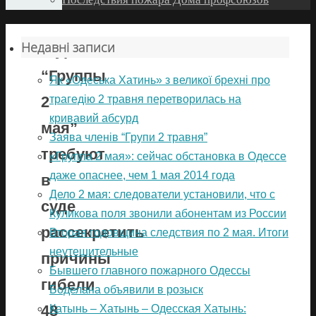
Недавні записи
Журналисты
“Группы
Як «Одеська Хатинь» з великої брехні про
трагедію 2 травня перетворилась на
2
кривавий абсурд
мая”
Заява членів “Групи 2 травня”
требуют
«Группа 2 мая»: сейчас обстановка в Одессе
даже опаснее, чем 1 мая 2014 года
в
Дело 2 мая: следователи установили, что с
суде
Куликова поля звонили абонентам из России
рассекретить
Вторая годовщина следствия по 2 мая. Итоги
неутешительные
причины
Бывшего главного пожарного Одессы
гибели
Боделана объявили в розыск
48
Катынь – Хатынь – Одесская Хатынь: