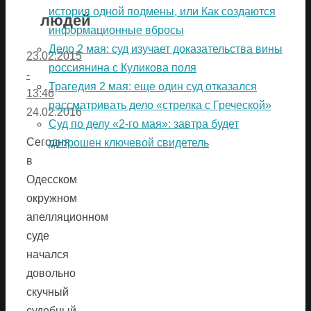
история одной подмены, или Как создаются
людей
информационные вбросы
Дело 2 мая: суд изучает доказательства вины
23.02.2015
россиянина с Куликова поля
-
Трагедия 2 мая: еще один суд отказался
13:46
рассматривать дело «стрелка с Греческой»
24.02.2016
Суд по делу «2-го мая»: завтра будет
Сегодня
допрошен ключевой свидетель
в
Одесском
окружном
апелляционном
суде
начался
довольно
скучный
судебный