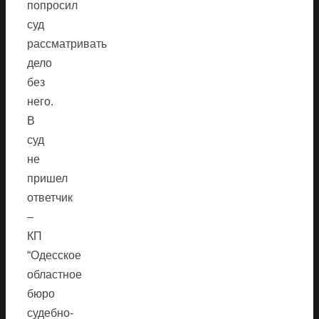
попросил
суд
рассматривать
дело
без
него.
В
суд
не
пришел
ответчик
–
КП
“Одесское
областное
бюро
судебно-