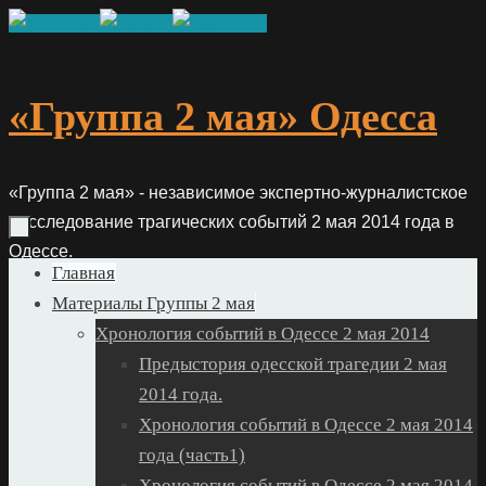
Skip
to
content
«Группа 2 мая» Одесса
«Группа 2 мая» - независимое экспертно-журналистское
расследование трагических событий 2 мая 2014 года в
Одессе.
Skip
Главная
to
Материалы Группы 2 мая
content
Хронология событий в Одессе 2 мая 2014
Предыстория одесской трагедии 2 мая
2014 года.
Хронология событий в Одессе 2 мая 2014
года (часть1)
Хронология событий в Одессе 2 мая 2014