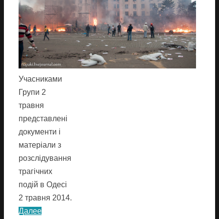
Учасниками
Групи 2
травня
представлені
документи і
матеріали з
розслідування
трагічних
подій в Одесі
2 травня 2014.
Далее