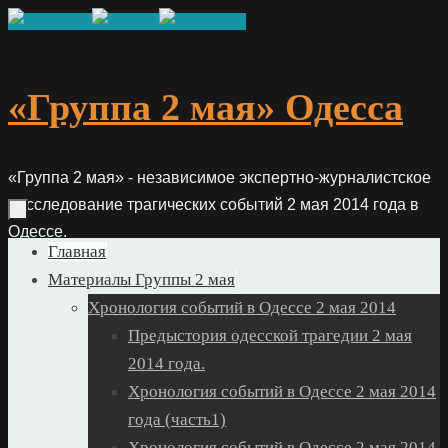
Skip
to
content
«Группа 2 мая» Одесса
«Группа 2 мая» - независимое экспертно-журналистское
расследование трагических событий 2 мая 2014 года в
Одессе.
Skip
Главная
to
Материалы Группы 2 мая
content
Хронология событий в Одессе 2 мая 2014
Предыстория одесской трагедии 2 мая
2014 года.
Хронология событий в Одессе 2 мая 2014
года (часть1)
Хронология событий в Одессе 2 мая 2014