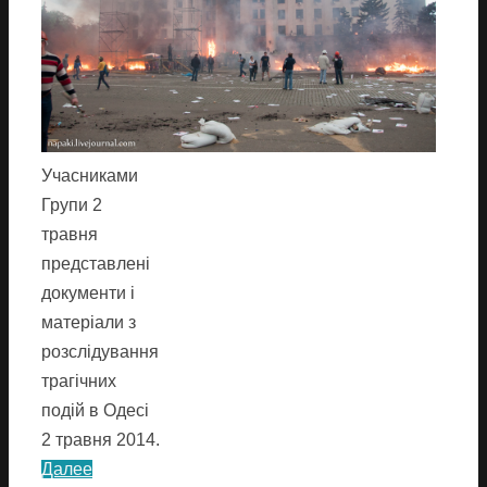
Учасниками
Групи 2
травня
представлені
документи і
матеріали з
розслідування
трагічних
подій в Одесі
2 травня 2014.
Далее